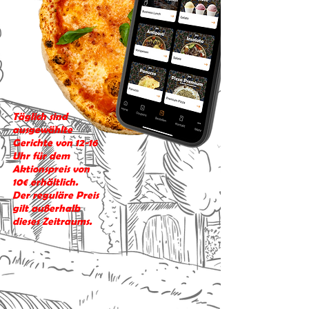
Täglich sind
ausgewählte
Gerichte von 12-16
Uhr für dem
Aktionspreis von
10€ erhältlich.
Der reguläre Preis
gilt außerhalb
dieses Zeitraums.