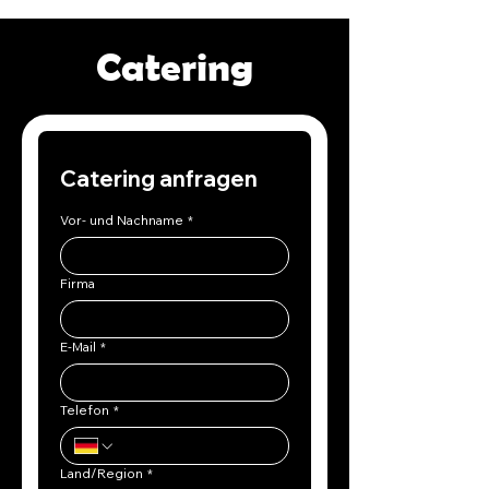
Catering
Catering anfragen
Vor- und Nachname
*
Firma
E-Mail
*
Telefon
*
Mehrzeilige Adresse
Land/Region
*